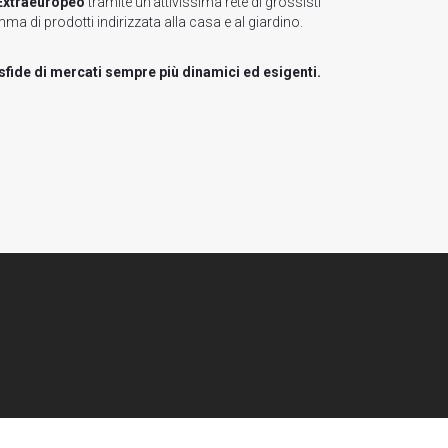
 Extraeuropeo
tramite un'attivissima rete di grossisti
ma di prodotti indirizzata alla casa e al giardino.
sfide di mercati sempre più dinamici ed esigenti.