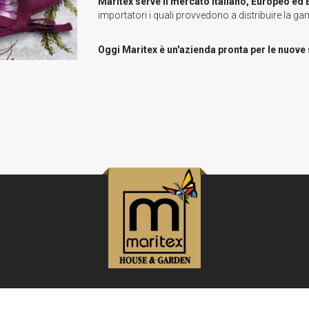
Maritex serve il mercato Italiano, Europeo ed
importatori i quali provvedono a distribuire la gam
Oggi Maritex è un'azienda pronta per le nuove 
© 2017 Maritex srl, All Right Reserved
Design by LeadUser