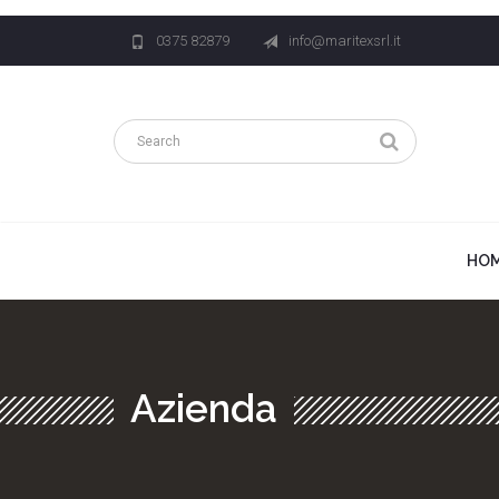
0375 82879
info@maritexsrl.it
HO
Azienda